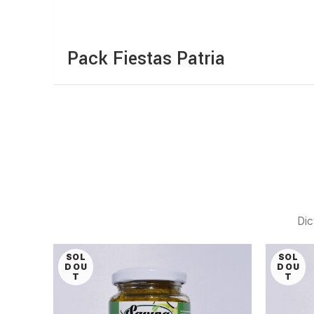
Pack Fiestas Patria
Dic
SOL
SOL
D OU
D OU
T
T