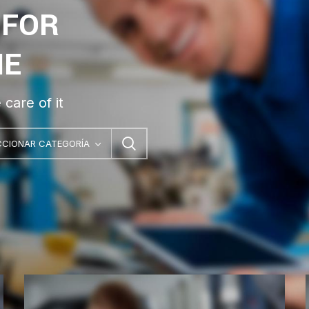
 FOR
ME
care of it
CCIONAR CATEGORÍA