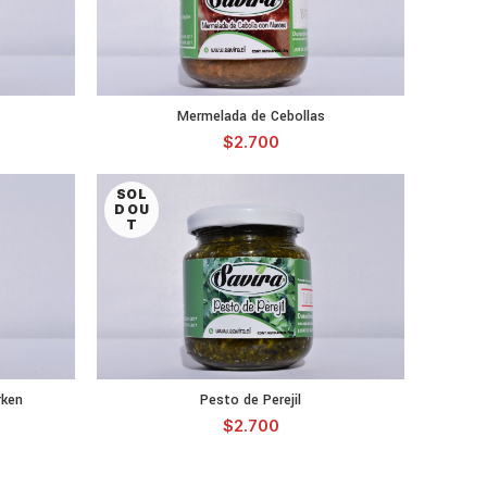
Mermelada de Cebollas
S
LEER MÁS
$
2.700
SOL
D OU
T
rken
Pesto de Perejil
S
LEER MÁS
$
2.700