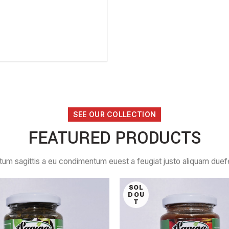
SEE OUR COLLECTION
FEATURED PRODUCTS
tum sagittis a eu condimentum euest a feugiat justo aliquam duefe
SOL
D OU
T