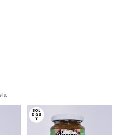
lis.
SOL
D OU
T