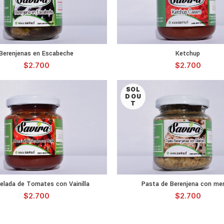
Berenjenas en Escabeche
Ketchup
LEER MÁS
LEER MÁ
$
2.700
$
2.700
SOL
D OU
T
lada de Tomates con Vainilla
Pasta de Berenjena con me
LEER MÁS
LEER MÁ
$
2.700
$
2.700