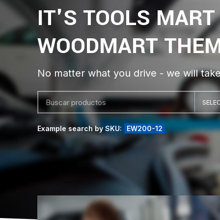
IT'S TOOLS MART
WOODMART THE
No matter what you drive - we will take 
SELE
Example search by SKU:
EW200-12