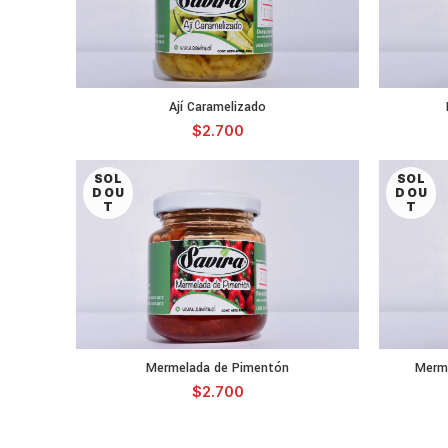
Ají Caramelizado
LEER MÁS
$
2.700
SOL
SOL
D OU
D OU
T
T
Mermelada de Pimentón
Merme
LEER MÁS
$
2.700