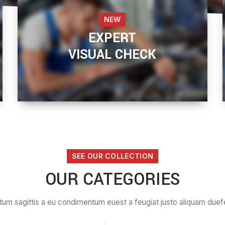
NEW
EXPERT
VISUAL CHECK
READ MORE
SEE OUR COLLECTION
OUR CATEGORIES
tum sagittis a eu condimentum euest a feugiat justo aliquam duefe