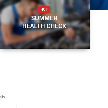
HOT
SUMMER
HEALTH CHECK
READ MORE
lis.